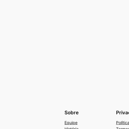
Sobre
Priva
Equipe
Políti
História
Termos