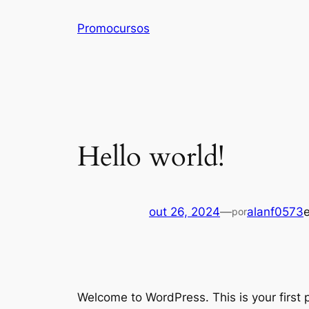
Pular
Promocursos
para
o
conteúdo
Hello world!
out 26, 2024
—
alanf0573
por
Welcome to WordPress. This is your first po